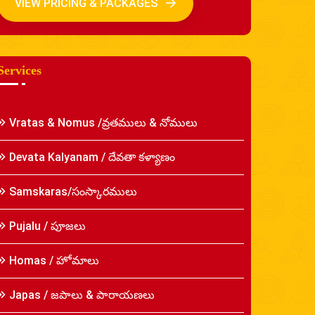
VIEW PRICING & PACKAGES
Services
Vratas & Nomus /వ్రతములు & నోములు
Devata Kalyanam / దేవతా కళ్యాణం
Samskaras/సంస్కారములు
Pujalu / పూజలు
Homas / హోమాలు
Japas / జపాలు & పారాయణలు