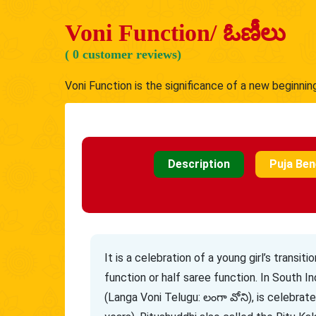
Voni Function/ ఓణీలు
( 0 customer reviews)
Voni Function is the significance of a new beginning
Description
Puja Ben
It is a celebration of a young girl’s transi
function or half saree function. In South 
(Langa Voni Telugu: లంగా వోని), is celebrat