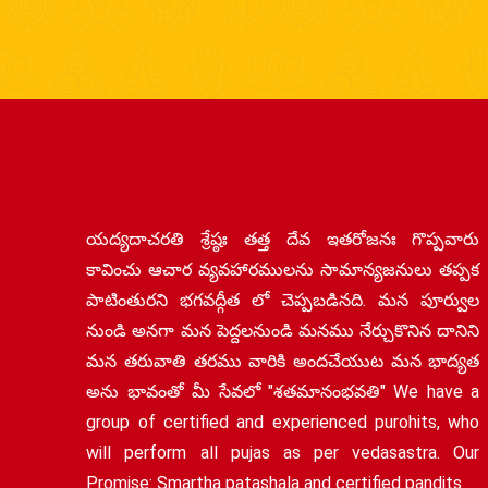
యద్యదాచరతి శ్రేష్ఠః తత్త దేవ ఇతరోజనః గొప్పవారు
కావించు ఆచార వ్యవహారములను సామాన్యజనులు తప్పక
పాటింతురని భగవద్గీత లో చెప్పబడినది. మన పూర్వుల
నుండి అనగా మన పెద్దలనుండి మనము నేర్చుకొనిన దానిని
మన తరువాతి తరము వారికి అందచేయుట మన భాద్యత
అను భావంతో మీ సేవలో "శతమానంభవతి" We have a
group of certified and experienced purohits, who
will perform all pujas as per vedasastra. Our
Promise: Smartha patashala and certified pandits