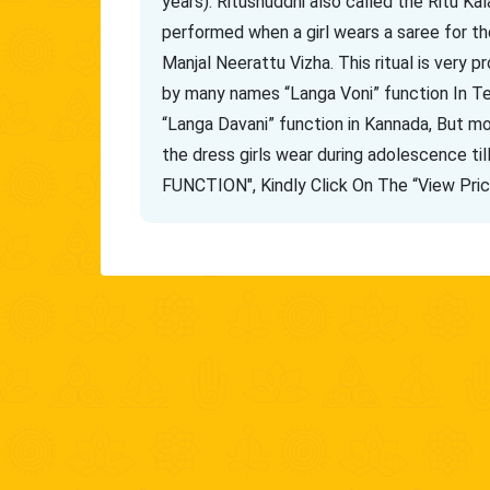
years). Ritushuddhi also called the Ritu 
performed when a girl wears a saree for the f
Manjal Neerattu Vizha. This ritual is very p
by many names “Langa Voni” function In Tel
“Langa Davani” function in Kannada, But mo
the dress girls wear during adolescence ti
FUNCTION", Kindly Click On The “View Pri