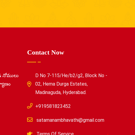
Contact Now
& నోములు
D No 7-115/He/b2/g2, Block No -
్యాణం
02, Hema Durga Estates,
Madinaguda, Hyderabad.
+919581823452
satamanambhavathi@gmail.com
Terms Of Service