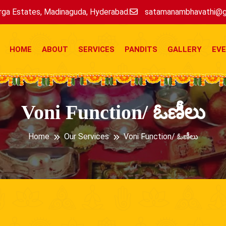
ga Estates, Madinaguda, Hyderabad.
satamanambhavathi@g
HOME
ABOUT
SERVICES
PANDITS
GALLERY
EV
Voni Function/ ఓణీలు
Home
Our Services
Voni Function/ ఓణీలు