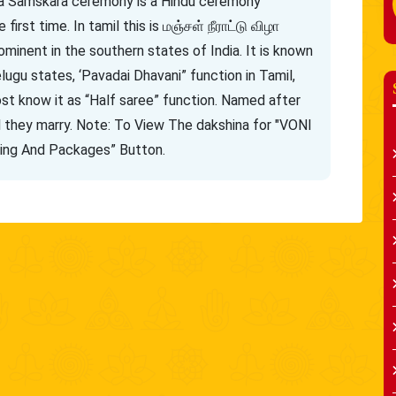
Kala Samskara ceremony is a Hindu ceremony
irst time. In tamil this is மஞ்சள் நீராட்டு விழா
rominent in the southern states of India. It is known
ugu states, ‘Pavadai Dhavani” function in Tamil,
st know it as “Half saree” function. Named after
ll they marry. Note: To View The dakshina for "VONI
cing And Packages” Button.