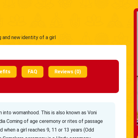
 and new identity of a girl
efits
FAQ
Reviews (0)
tion into womanhood. This is also known as Voni
India Coming of age ceremony or rites of passage
ed when a girl reaches 9, 11 or 13 years (Odd