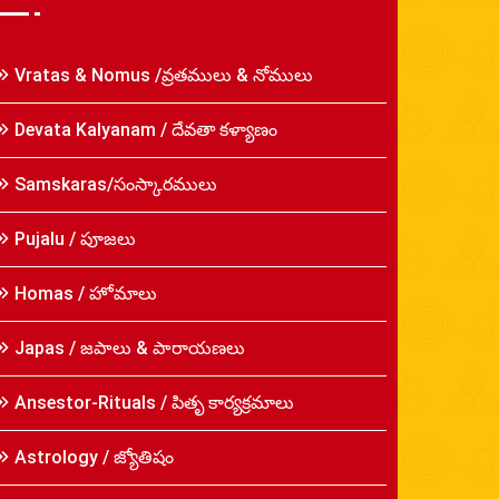
Vratas & Nomus /వ్రతములు & నోములు
Devata Kalyanam / దేవతా కళ్యాణం
Samskaras/సంస్కారములు
Pujalu / పూజలు
Homas / హోమాలు
Japas / జపాలు & పారాయణలు
Ansestor-Rituals / పితృ కార్యక్రమాలు
Astrology / జ్యోతిషం