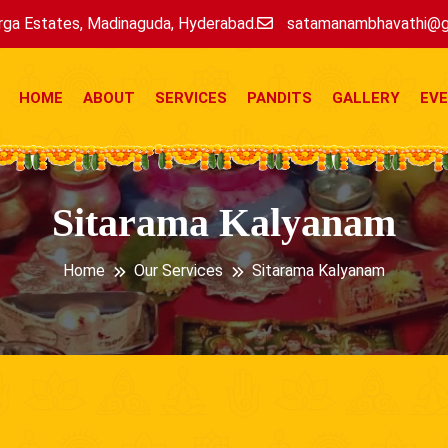
ga Estates, Madinaguda, Hyderabad.
satamanambhavathi@g
HOME
ABOUT
SERVICES
PANDITS
GALLERY
EV
Sitarama Kalyanam
Home
Our Services
Sitarama Kalyanam