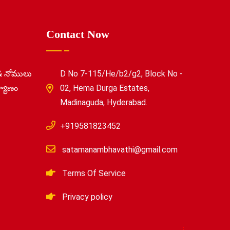
Contact Now
& నోములు
D No 7-115/He/b2/g2, Block No -
్యాణం
02, Hema Durga Estates,
Madinaguda, Hyderabad.
+919581823452
satamanambhavathi@gmail.com
Terms Of Service
Privacy policy