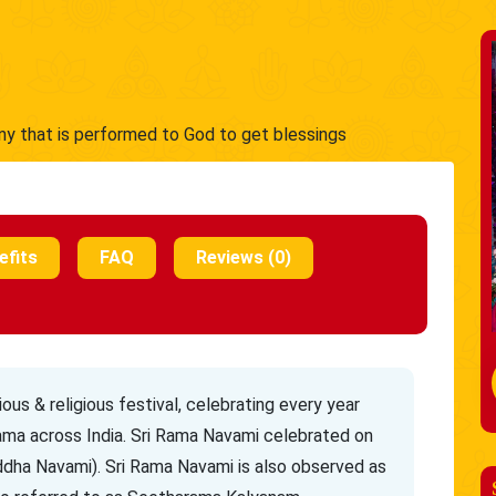
y that is performed to God to get blessings
efits
FAQ
Reviews (0)
us & religious festival, celebrating every year
ama across India. Sri Rama Navami celebrated on
ddha Navami). Sri Rama Navami is also observed as