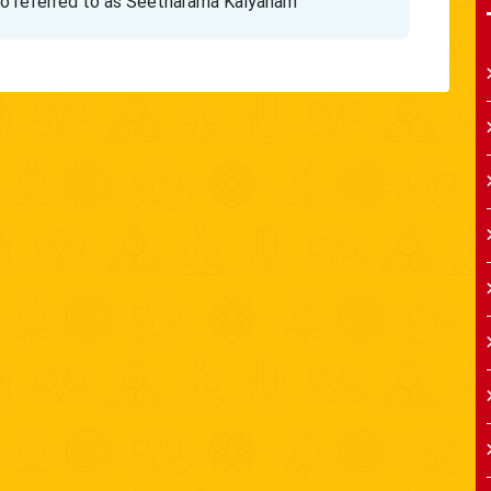
so referred to as Seetharama Kalyanam