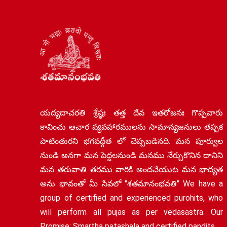
యద్యదాచరతి శ్రేష్ఠః తత్త దేవ ఇతరోజనః గొప్పవారు
కావించు ఆచార వ్యవహారములను సామాన్యజనులు తప్పక
పాటింతురని భగవద్గీత లో చెప్పబడినది. మన పూర్వుల
నుండి అనగా మన పెద్దలనుండి మనము నేర్చుకొనిన దానిని
మన తరువాతి తరము వారికి అందచేయుట మన భాద్యత
అను భావంతో మీ సేవలో "శతమానంభవతి" We have a
group of certified and experienced purohits, who
will perform all pujas as per vedasastra. Our
Promise: Smartha patashala and certified pandits