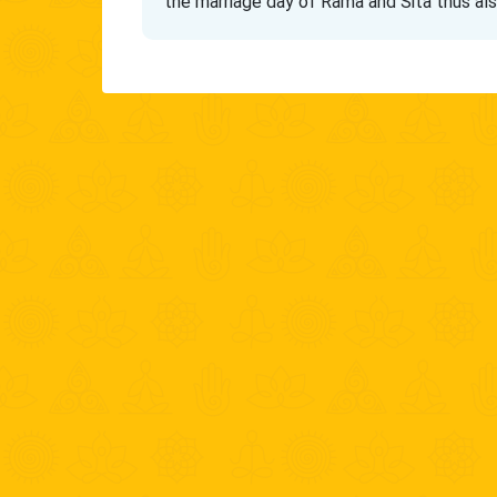
the marriage day of Rama and Sita thus al