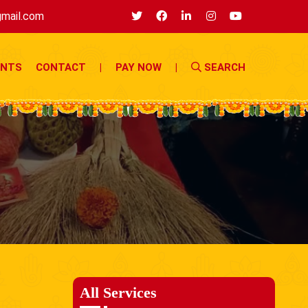
mail.com
ENTS
CONTACT
|
PAY NOW
|
SEARCH
All Services