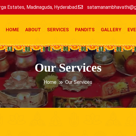
ga Estates, Madinaguda, Hyderabad.
satamanambhavathi@g
HOME
ABOUT
SERVICES
PANDITS
GALLERY
EV
Our Services
Home
Our Services