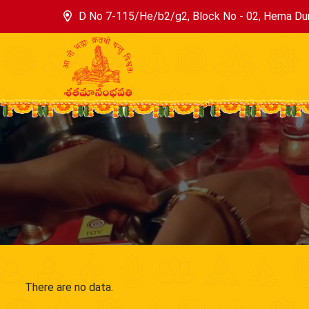
D No 7-115/He/b2/g2, Block No - 02, Hema Dur
There are no data.