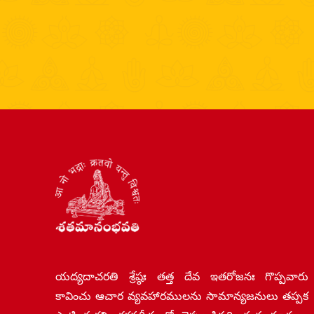
యద్యదాచరతి శ్రేష్ఠః తత్త దేవ ఇతరోజనః గొప్పవారు
కావించు ఆచార వ్యవహారములను సామాన్యజనులు తప్పక