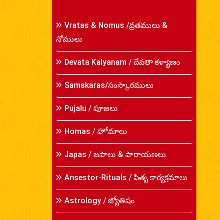
Vratas & Nomus /వ్రతములు &
నోములు
Devata Kalyanam / దేవతా కళ్యాణం
Samskaras/సంస్కారములు
Pujalu / పూజలు
Homas / హోమాలు
Japas / జపాలు & పారాయణలు
Ansestor-Rituals / పితృ కార్యక్రమాలు
Astrology / జ్యోతిషం