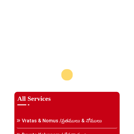
Upanayanam /
ఉపనయనం
Read More
All Services
Vratas & Nomus /వ్రతములు & నోములు