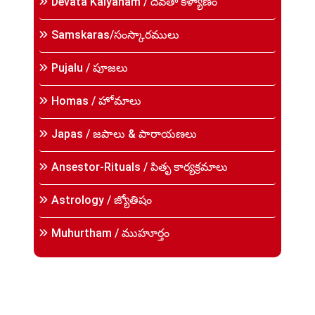
Devata Kalyanam / దేవతా కళ్యాణం
Samskaras/సంస్కారములు
Pujalu / పూజలు
Homas / హోమాలు
Japas / జపాలు & పారాయణలు
Ansestor-Rituals / పితృ కార్యక్రమాలు
Astrology / జ్యోతిషం
Muhurtham / ముహూర్తం